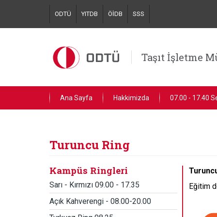
Skip
ODTÜ
YITDB
ÖİDB
SSS
to
main
content
Taşıt İşletme 
Ana Sayfa
Hakkimizda
07.00 - 17.40 S
Turuncu Ring
Kampüs Ringleri
Turunc
Sarı - Kırmızı 09.00 - 17.35
Eğitim d
Açık Kahverengi - 08.00-20.00