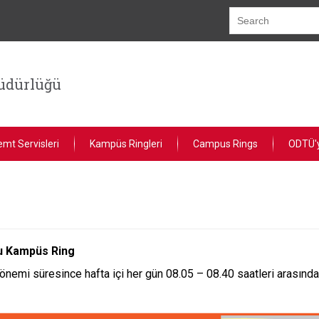
Müdürlüğü
emt Servisleri
Kampüs Ringleri
Campus Rings
ODTÜ'
u Kampüs Ring
önemi süresince hafta içi her gün 08.05 – 08.40 saatleri arasınd