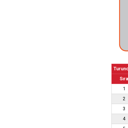
Turunc
Sır
1
2
3
4